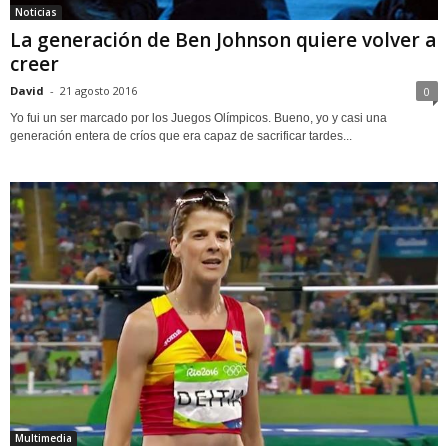
Noticias
La generación de Ben Johnson quiere volver a
creer
David
-
21 agosto 2016
0
Yo fui un ser marcado por los Juegos Olímpicos. Bueno, yo y casi una
generación entera de críos que era capaz de sacrificar tardes...
Multimedia