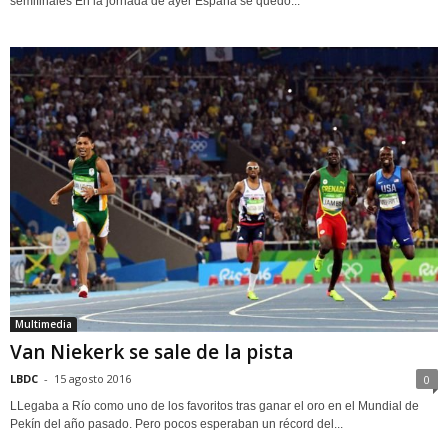
semifinales En la jornada de ayer España se quedó...
Multimedia
Van Niekerk se sale de la pista
LBDC
-
15 agosto 2016
0
LLegaba a Río como uno de los favoritos tras ganar el oro en el Mundial de
Pekín del año pasado. Pero pocos esperaban un récord del...