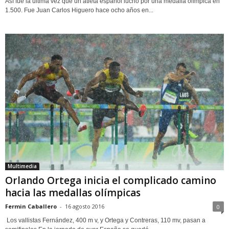
Así fue la última vez que un atleta español luchó por una medalla olímpica en
1.500. Fue Juan Carlos Higuero hace ocho años en...
Multimedia
Orlando Ortega inicia el complicado camino
hacia las medallas olímpicas
Fermin Caballero
-
16 agosto 2016
0
Los vallistas Fernández, 400 m v, y Ortega y Contreras, 110 mv, pasan a