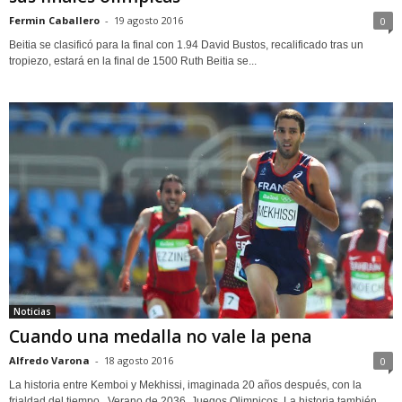
Fermin Caballero
-
19 agosto 2016
0
Beitia se clasificó para la final con 1.94 David Bustos, recalificado tras un
tropiezo, estará en la final de 1500 Ruth Beitia se...
Noticias
Cuando una medalla no vale la pena
Alfredo Varona
-
18 agosto 2016
0
La historia entre Kemboi y Mekhissi, imaginada 20 años después, con la
frialdad del tiempo. Verano de 2036. Juegos Olimpicos. La historia también