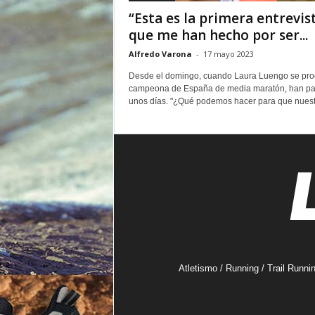
o
“Esta es la primera entrevis
r
que me han hecho por ser...
Alfredo Varona
-
17 mayo 2023
Desde el domingo, cuando Laura Luengo se pr
campeona de España de media maratón, han p
unos días. "¿Qué podemos hacer para que nuestr
Atletismo / Running / Trail Runni