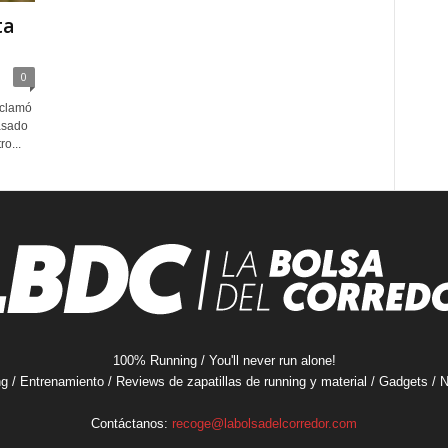
ta
0
oclamó
asado
o...
100% Running / You'll never run alone!
ng / Entrenamiento / Reviews de zapatillas de running y material / Gadgets /
Contáctanos:
recoge@labolsadelcorredor.com