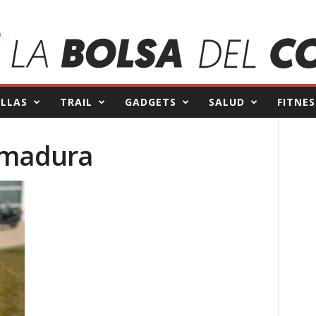
ILLAS
TRAIL
GADGETS
SALUD
FITNES
emadura