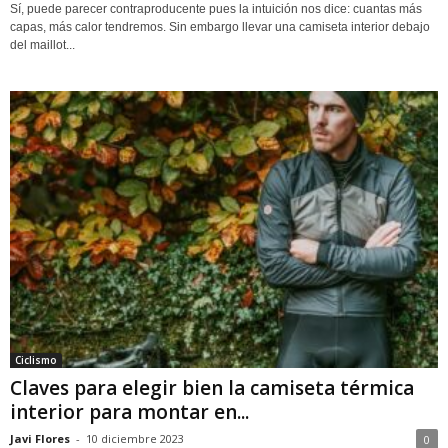
Sí, puede parecer contraproducente pues la intuición nos dice: cuantas más
capas, más calor tendremos. Sin embargo llevar una camiseta interior debajo
del maillot...
Ciclismo
Claves para elegir bien la camiseta térmica
interior para montar en...
Javi Flores
-
10 diciembre 2023
0