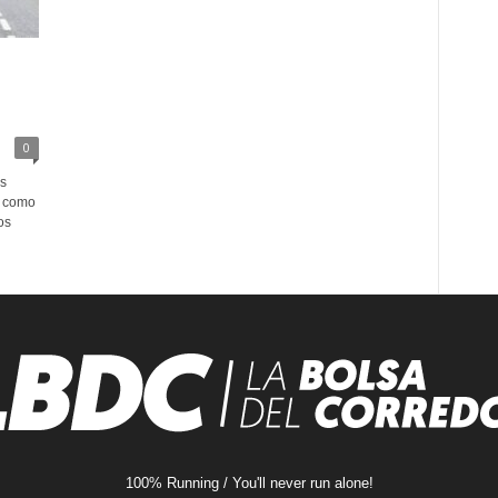
0
as
a como
os
100% Running / You'll never run alone!