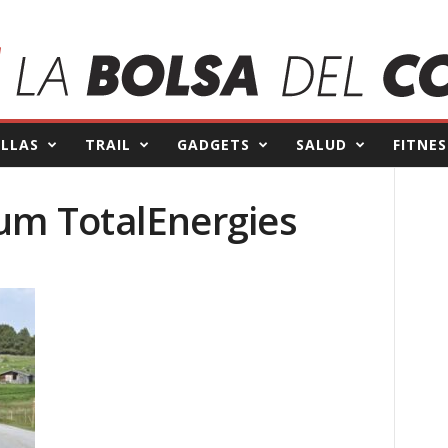
ILLAS
TRAIL
GADGETS
SALUD
FITNES
num TotalEnergies