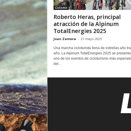
o
Ciclismo
r
Roberto Heras, principal
atracción de la Alpinum
TotalEnergies 2025
Joan Zamora
-
21 mayo 2025
Una marcha cicloturista llena de estrellas año tr
año. La Alpinum TotalEnergies 2025 se present
uno de los eventos de cicloturismo más esperad
del...