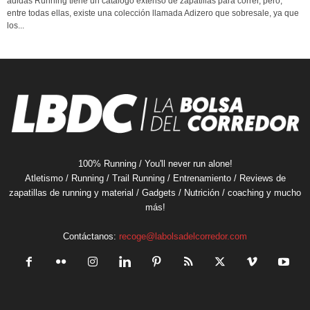
adidas Running tiene un catálogo extenso de zapatillas para correr, pero,
entre todas ellas, existe una colección llamada Adizero que sobresale, ya que
los...
100% Running / You'll never run alone!
Atletismo / Running / Trail Running / Entrenamiento / Reviews de
zapatillas de running y material / Gadgets / Nutrición / coaching y mucho
más!
Contáctanos:
recoge@labolsadelcorredor.com