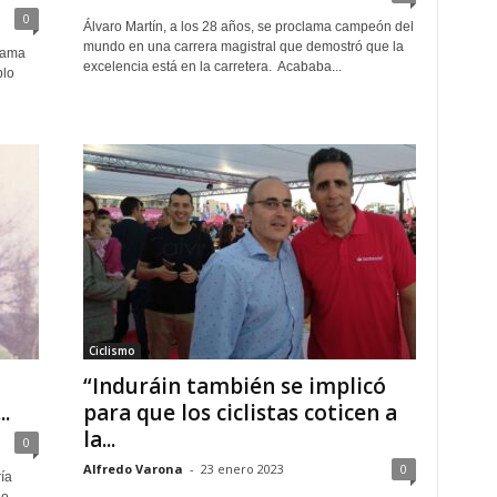
0
Álvaro Martín, a los 28 años, se proclama campeón del
mundo en una carrera magistral que demostró que la
lama
excelencia está en la carretera. Acababa...
blo
Ciclismo
“Induráin también se implicó
.
para que los ciclistas coticen a
la...
0
Alfredo Varona
-
23 enero 2023
0
ía