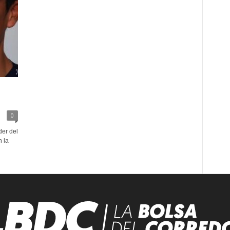
0
der del
n la