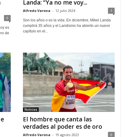
a
Landa: “Ya no me voy...
Alfredo Varona
-
12 julio 2024
1
0
Son los años o es la vida. En diciembre, Mikel Landa
cumplirá 35 años y el Landismo ha abierto un nuevo
hoy es
capítulo en el...
ero de
Noticias
ue
El hombre que canta las
verdades al poder es de oro
Alfredo Varona
-
19 agosto 2023
0