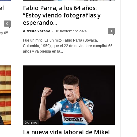
el
Fabio Parra, a los 64 años:
“Estoy viendo fotografías y
esperando...
0
Alfredo Varona
-
16 noviembre 2024
1
oy 65
Fue un mito. Es un mito Fabio Parra (Boyacá,
..
Colombia, 1959), que el 22 de noviembre cumplirá 65
años y ya piensa en la...
Ciclismo
La nueva vida laboral de Mikel