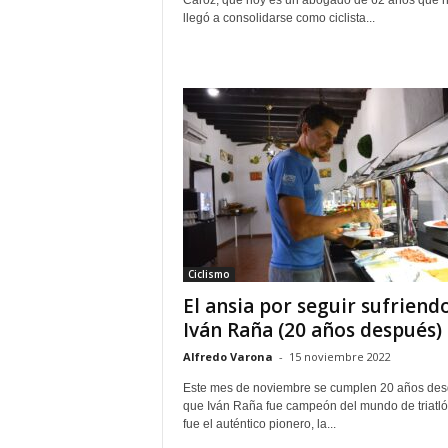
Caroz, que hoy es un abogado de 62 años que 
llegó a consolidarse como ciclista...
Ciclismo
El ansia por seguir sufriend
Iván Raña (20 años después)
Alfredo Varona
-
15 noviembre 2022
Este mes de noviembre se cumplen 20 años de
que Iván Raña fue campeón del mundo de triatló
fue el auténtico pionero, la...