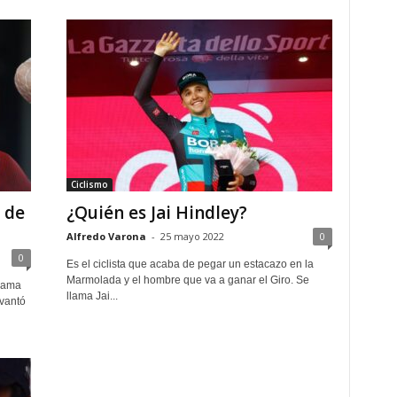
Ciclismo
 de
¿Quién es Jai Hindley?
Alfredo Varona
-
25 mayo 2022
0
0
Es el ciclista que acaba de pegar un estacazo en la
Marmolada y el hombre que va a ganar el Giro. Se
llama
llama Jai...
vantó