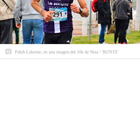
Fekih Lahcene, en una imagen del 10k de Niza / 'RUN'IX'